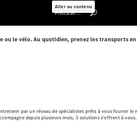
Select
Aller au contenu
Prestataire / Protection des données
Trouver un
véhicule
d'occasion
che ou le vélo. Au quotidien, prenez les transports 
Rechercher
un
Distributeur
e entretenir par un réseau de spécialistes prêts à vous fournir l
Nous trouver
accompagne depuis plusieurs mois, 3 solutions s’offrent à vous.