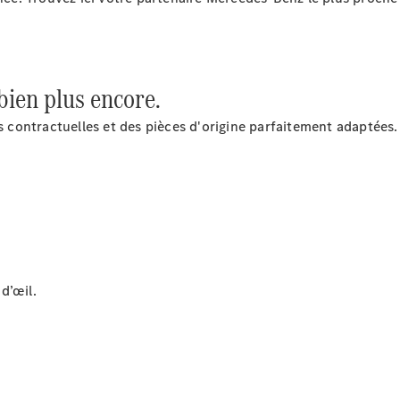
 bien plus encore.
Après-vente
es contractuelles et des pièces d'origine parfaitement adaptées.
Mercedes-
Benz
Services
d'entretien
Accessoires
d’origine
Prendre un
rendez-
d’œil.
vous SAV
Rechercher
un
Distributeur