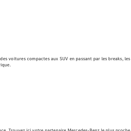
Rechercher
un
Distributeur
des voitures compactes aux SUV en passant par les breaks, le
rique.
Après-Vente
e. Trouvez ici votre partenaire Mercedes-Benz le plus proche